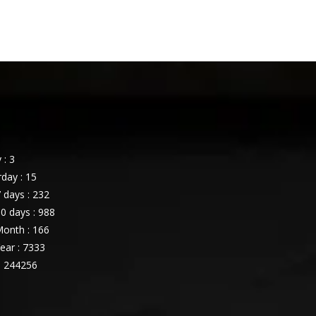
: 3
day : 15
 days : 232
0 days : 988
onth : 166
ear : 7333
: 244256