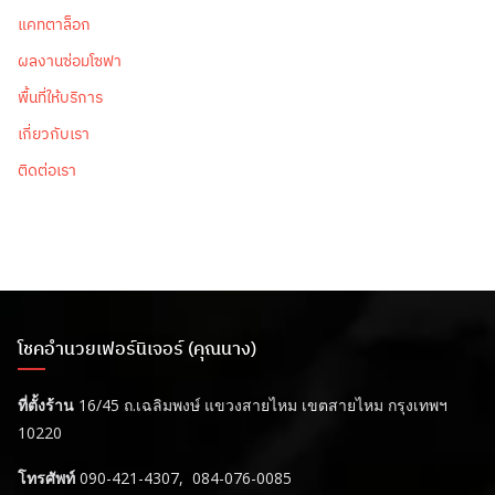
แคทตาล็อก
ผลงานซ่อมโซฟา
พื้นที่ให้บริการ
เกี่ยวกับเรา
ติดต่อเรา
โชคอำนวยเฟอร์นิเจอร์ (คุณนาง)
ที่ตั้งร้าน
16/45 ถ.เฉลิมพงษ์ แขวงสายไหม เขตสายไหม กรุงเทพฯ
10220
โทรศัพท์
090-421-4307, 084-076-0085