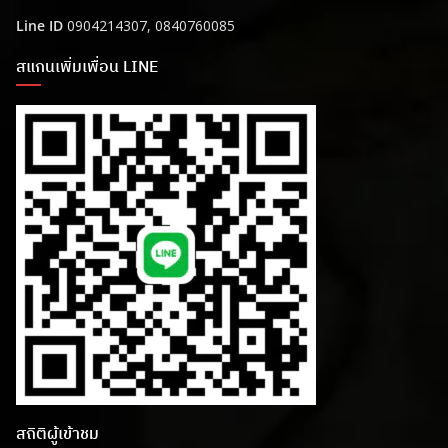
Line ID
0904214307, 0840760085
สแกนเพิ่มเพื่อน LINE
สถิติผู้เข้าชม