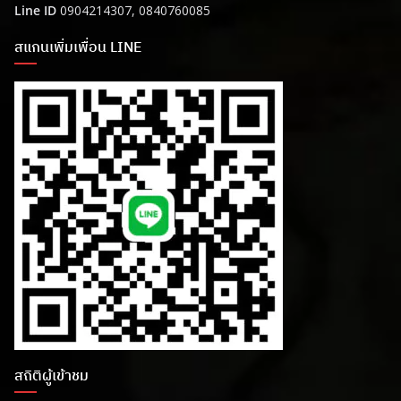
Line ID
0904214307, 0840760085
สแกนเพิ่มเพื่อน LINE
สถิติผู้เข้าชม